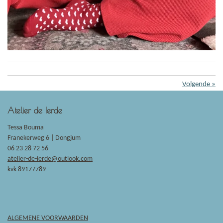
Volgende
»
Atelier de Ierde
Tessa Bouma
Franekerweg 6 |
Dongjum
06 23 28 72 56
atelier-de-ierde@outlook.com
kvk 89177789
ALGEMENE VOORWAARDEN