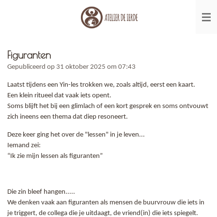
Ga
direct
naar
de
hoofdinhoud
Figuranten
Gepubliceerd op 31 oktober 2025 om 07:43
Laatst tijdens een Yin-les trokken we, zoals altijd, eerst een kaart.
Een klein ritueel dat vaak iets opent.
Soms blijft het bij een glimlach of een kort gesprek en soms ontvouwt
zich ineens een thema dat diep resoneert.
Deze keer ging het over de "lessen" in je leven...
Iemand zei:
“Ik zie mijn lessen als figuranten”
Die zin bleef hangen.....
We denken vaak aan figuranten als mensen de buurvrouw die iets in
je triggert, de collega die je uitdaagt, de vriend(in) die iets spiegelt.