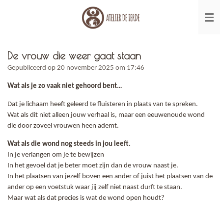
Ga
direct
naar
de
hoofdinhoud
De vrouw die weer gaat staan
Gepubliceerd op 20 november 2025 om 17:46
Wat als je zo vaak niet gehoord bent…
Dat je lichaam heeft geleerd te fluisteren in plaats van te spreken.
Wat als dit niet alleen jouw verhaal is,
maar een eeuwenoude wond
die door zoveel vrouwen heen ademt.
Wat als die wond nog steeds in jou leeft.
In je verlangen om je te bewijzen
In het gevoel dat je beter moet zijn dan de vrouw naast je.
In het plaatsen van jezelf boven een ander
of juist het plaatsen van de
ander op een voetstuk
waar jij zelf niet naast durft te staan.
Maar wat als dat precies is
wat de wond open houdt?