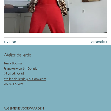
«
Vorige
Volgende
»
Atelier de Ierde
Tessa Bouma
Franekerweg 6 |
Dongjum
06 23 28 72 56
atelier-de-ierde@outlook.com
kvk 89177789
ALGEMENE VOORWAARDEN